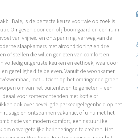
lakbij Bale, is de perfecte keuze voor wie op zoek is
natuur. Omgeven door een olijfboomgaard en een ruim
evoel van vrijheid en ontspanning, ver weg van de
moderne slaapkamers met airconditioning en drie
en of stellen die willen genieten van comfort en
en volledig uitgeruste keuken en eethoek, waardoor
 en gezelligheid te beleven. Vanuit de woonkamer
privézwembad, met uitzicht op het omringende groen
tworpen om van het buitenleven te genieten – een
n ideaal voor zomerochtenden met koffie of
kken ook over beveiligde parkeergelegenheid op het
een rustige en ontspannen vakantie, of u nu met het
 combinatie van modern comfort, een natuurlijke
k om onvergetelijke herinneringen te creëren. Het
ristencamping Mon Perin. Een toegangspas voor het