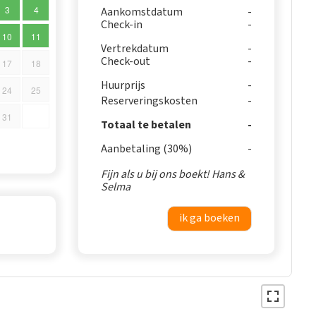
3
4
Aankomstdatum
Check-in
10
11
Vertrekdatum
Check-out
17
18
Huurprijs
24
25
Reserveringskosten
31
Totaal te betalen
Aanbetaling (30%)
Fijn als u bij ons boekt! Hans &
Selma
ik ga boeken