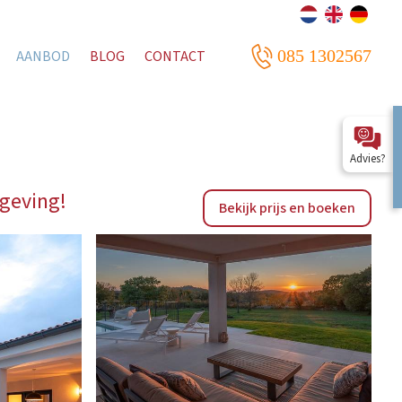
085 1302567
AANBOD
BLOG
CONTACT
Advies?
geving!
Bekijk prijs en boeken