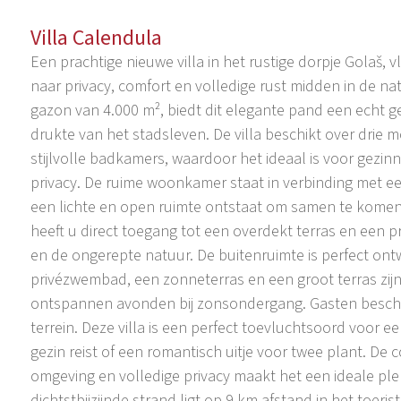
Villa Calendula
Een prachtige nieuwe villa in het rustige dorpje Golaš, v
naar privacy, comfort en volledige rust midden in de 
gazon van 4.000 m², biedt dit elegante pand een echt g
drukte van het stadsleven. De villa beschikt over drie 
stijlvolle badkamers, waardoor het ideaal is voor gezinn
privacy. De ruime woonkamer staat in verbinding met e
een lichte en open ruimte ontstaat om samen te komen
heeft u direct toegang tot een overdekt terras en een 
en de ongerepte natuur. De buitenruimte is perfect on
privézwembad, een zonneterras en een groot terras zij
ontspannen avonden bij zonsondergang. Gasten beschi
terrein. Deze villa is een perfect toevluchtsoord voor 
gezin reist of een romantisch uitje voor twee plant. De
omgeving en volledige privacy maakt het een ideale ple
dichtstbijzijnde strand ligt op 9 km afstand in het toe