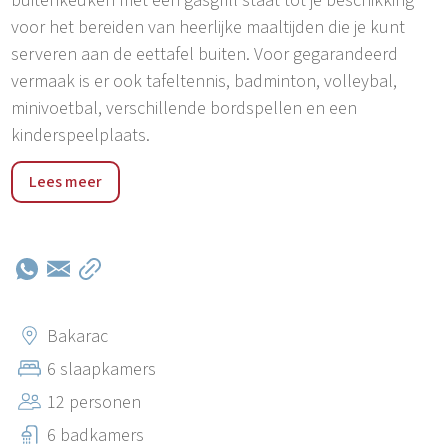
buitenkeuken met een gasgrill staat tot je beschikking
voor het bereiden van heerlijke maaltijden die je kunt
serveren aan de eettafel buiten. Voor gegarandeerd
vermaak is er ook tafeltennis, badminton, volleybal,
minivoetbal, verschillende bordspellen en een
kinderspeelplaats.
De villa ligt op een rustige plek op slechts 25 minuten
Lees meer
rijden van Rijeka. Naast het betoverende uitzicht kan de
villa bogen op een ideale ligging waar alles, van het
strand tot restaurants en markten, op slechts 300 meter
afstand ligt. De dichtstbijzijnde luchthaven ligt in Omišalj,
op slechts 7 km afstand, terwijl de Kroatisch-Sloveense
grens op 48 km afstand ligt.
Bakarac
6 slaapkamers
12 personen
6 badkamers