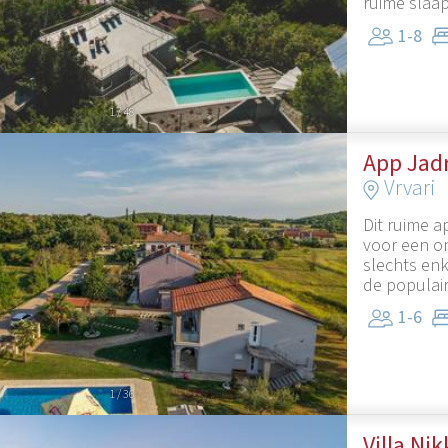
ruime slaap
1-8
1
/
48
App Jad
Vrvari
Dit ruime 
voor een o
slechts enk
de populair
1-6
1
/
36
Villa Ni