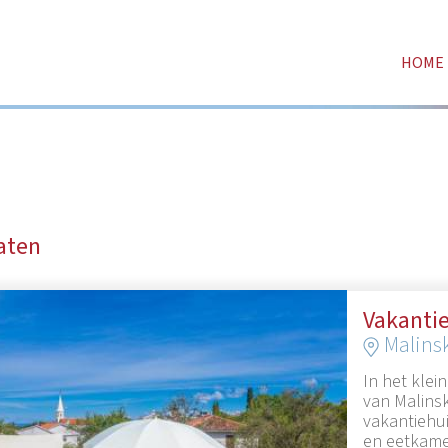
HOME
aten
Vakantie
Malins
In het klein
van Malinsk
vakantiehu
en eetkamer,