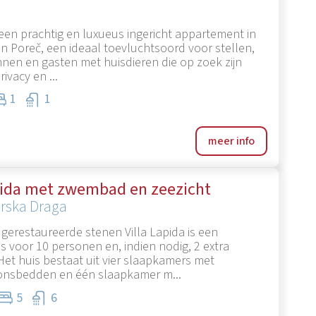
en prachtig en luxueus ingericht appartement in
n Poreč, een ideaal toevluchtsoord voor stellen,
nnen en gasten met huisdieren die op zoek zijn
rivacy en ...
1
1
meer info
pida met zwembad en zeezicht
rska Draga
erestaureerde stenen Villa Lapida is een
s voor 10 personen en, indien nodig, 2 extra
et huis bestaat uit vier slaapkamers met
nsbedden en één slaapkamer m...
5
6