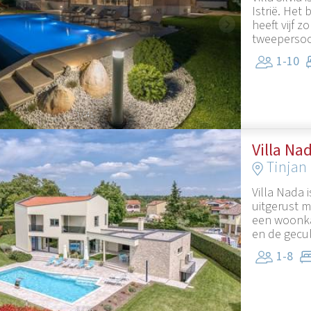
Istrië. Het
heeft vijf
tweepersoon
1-10
1
/
41
Villa Na
Tinjan
Villa Nada 
uitgerust m
een woonka
en de gecult
1-8
1
/
26