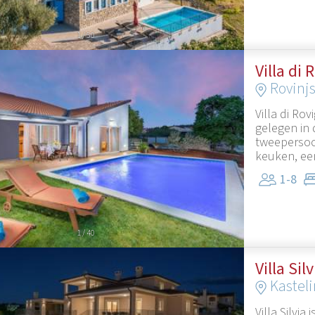
1
/
50
Villa di
Rovinj
Villa di Ro
gelegen in 
tweepersoo
keuken, ee
1-8
1
/
40
Villa Sil
Kasteli
Villa Silvia