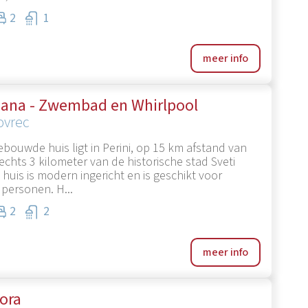
2
1
meer info
tiana - Zwembad en Whirlpool
ovrec
ebouwde huis ligt in Perini, op 15 km afstand van
echts 3 kilometer van de historische stad Sveti
 huis is modern ingericht en is geschikt voor
personen. H...
2
2
meer info
ora