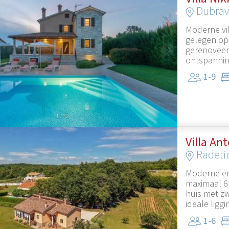
Dubrav
Moderne vi
gelegen op 
gerenoveerd
ontspanning
1-9
1
/
32
Villa An
Radeti
Moderne en
maximaal 6
huis met zw
ideale liggi
1-6