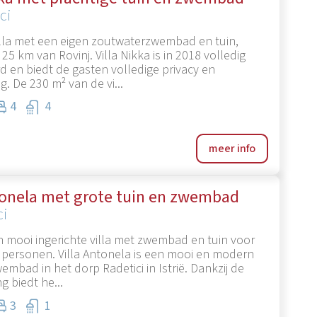
ci
lla met een eigen zoutwaterzwembad en tuin,
25 km van Rovinj. Villa Nikka is in 2018 volledig
 en biedt de gasten volledige privacy en
. De 230 m² van de vi...
4
4
meer info
tonela met grote tuin en zwembad
ci
 mooi ingerichte villa met zwembad en tuin voor
 personen. Villa Antonela is een mooi en modern
embad in het dorp Radetici in Istrië. Dankzij de
ng biedt he...
3
1