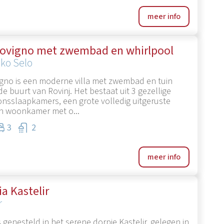
meer info
 Rovigno met zwembad en whirlpool
sko Selo
vigno is een moderne villa met zwembad en tuin
de buurt van Rovinj. Het bestaat uit 3 gezellige
nsslaapkamers, een grote volledig uitgeruste
n woonkamer met o...
3
2
meer info
via Kastelir
r
 is genesteld in het serene dorpje Kastelir, gelegen in