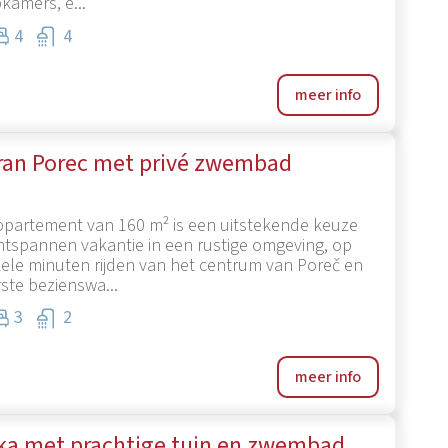
kamers, e...
4
4
meer info
ran Porec met privé zwembad
appartement van 160 m² is een uitstekende keuze
ntspannen vakantie in een rustige omgeving, op
ele minuten rijden van het centrum van Poreč en
ste bezienswa...
3
2
meer info
kka met prachtige tuin en zwembad