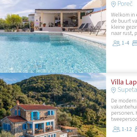
Poreč
Welkom in e
de buurt va
kleine gezi
naar rust, p
1-4
1
/
26
Villa La
Supeta
De modern g
vakantiehui
personen. H
tweepersoo
1-12