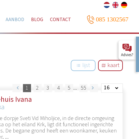
085 1302567
AANBOD
BLOG
CONTACT
Advies?
lijst
kaart
1
2
3
4
5
55
huis Ivana
ka
e dorpje Sveti Vid Miholjice, in de directe omgeving
a op het eiland Krk, ligt dit functioneel ingerichte
is. De begane grond heeft een woonkamer, keuken
 ...