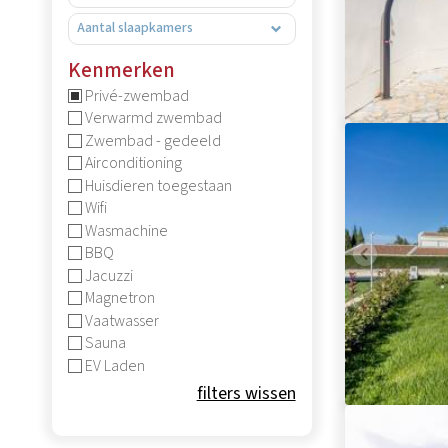
Kenmerken
Privé-zwembad
Verwarmd zwembad
Zwembad - gedeeld
Airconditioning
Huisdieren toegestaan
Wifi
Wasmachine
BBQ
Jacuzzi
Magnetron
Vaatwasser
Sauna
EV Laden
filters wissen