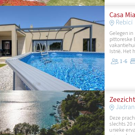
Casa Mi
Rebici
Gelegen in 
pittoreske 
vakantiehui
Istrië. Het h
1-6
1
/
38
Zeezicht
Jadran
Deze pracht
slechts 20 
unieke erva