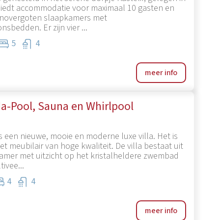
 biedt accommodatie voor maximaal 10 gasten en
 zonovergoten slaapkamers met
sbedden. Er zijn vier ...
5
4
meer info
da-Pool, Sauna en Whirlpool
is een nieuwe, mooie en moderne luxe villa. Het is
et meubilair van hoge kwaliteit. De villa bestaat uit
mer met uitzicht op het kristalheldere zwembad
ivee...
4
4
meer info