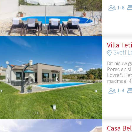
1-6
1
/
43
Villa Te
Sveti L
Dit nieuw g
Porec en sl
Lovreč. Het
maximaal 4 
1-4
1
/
31
Casa Bel